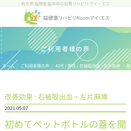
枚方市 脳梗塞 脳卒中の自費リハビリ アイ・エス
ホーム
施設紹介
リハビリについて
ご利用者様の声
脳血管疾患(脳卒中)
ホーム
ご利用者様の声
40代 / 男性 / 右被殻出血・左片麻痺
改
ご利用者様の声
料金プラン
改善効果 : 右被殻出血・左片麻痺
アクセス
2021.05.07
お問い合わせ
初めてペットボトルの蓋を開