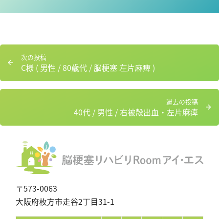
投
次
次の投稿
稿
C様 ( 男性 / 80歳代 / 脳梗塞 左片麻痺 )
の
ナ
投
ビ
稿：
ゲ
過
過去の投稿
ー
40代 / 男性 / 右被殻出血・左片麻痺
去
シ
の
ョ
投
ン
稿：
〒573-0063
大阪府枚方市走谷2丁目31-1