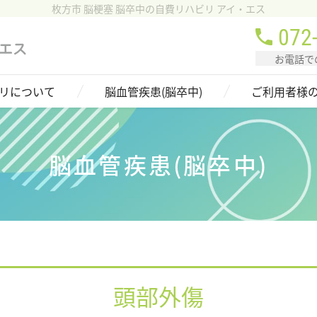
枚方市 脳梗塞 脳卒中の自費リハビリ アイ・エス
072
お電話で
リについて
脳血管疾患(脳卒中)
ご利用者様
脳血管疾患(脳卒中)
頭部外傷