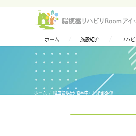
ホーム
施設紹介
ホーム
施設紹介
リハビ
リハビリについて
脳血管疾患(脳卒中)
ご利用者様の声
料金プラン
ホーム
脳血管疾患(脳卒中)
頭部外傷
アクセス
お問い合わせ