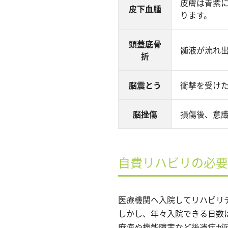
皮膚は青紫
皮下血腫
ります。
頭蓋底骨
髄液が流れ
折
脳震とう
衝撃を受け
脳挫傷
損傷後、意
自費リハビリの必要
医療機関へ入院してリハビリ
しかし、年々入院できる日数
麻痺や機能障害など後遺症が