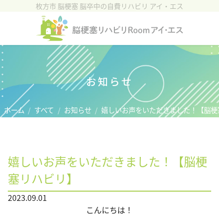
枚方市 脳梗塞 脳卒中の自費リハビリ アイ・エス
ホーム
施設紹介
リハビリについて
お知らせ
脳血管疾患(脳卒中)
ホーム
すべて
お知らせ
嬉しいお声をいただきました！【脳梗
ご利用者様の声
料金プラン
嬉しいお声をいただきました！【脳梗
アクセス
塞リハビリ】
お問い合わせ
2023.09.01
こんにちは！