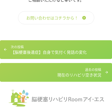
お問い合わせはコチラから！
投
次
次の投稿
稿
【脳梗塞後遺症】自身で気付く発話の変化
の
ナ
投
ビ
稿：
ゲ
過
過去の投稿
ー
現在のリハビリ空き状況
去
シ
の
ョ
投
ン
稿：