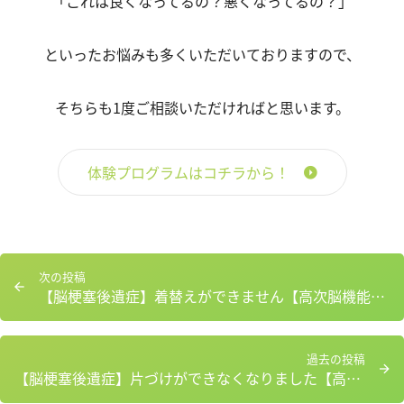
「これは良くなってるの？悪くなってるの？」
といったお悩みも多くいただいておりますので、
そちらも1度ご相談いただければと思います。
体験プログラムはコチラから！
投
次
次の投稿
稿
【脳梗塞後遺症】着替えができません【高次脳機能障害】
の
ナ
投
ビ
稿：
ゲ
過
過去の投稿
ー
【脳梗塞後遺症】片づけができなくなりました【高次脳機能障害】
去
シ
の