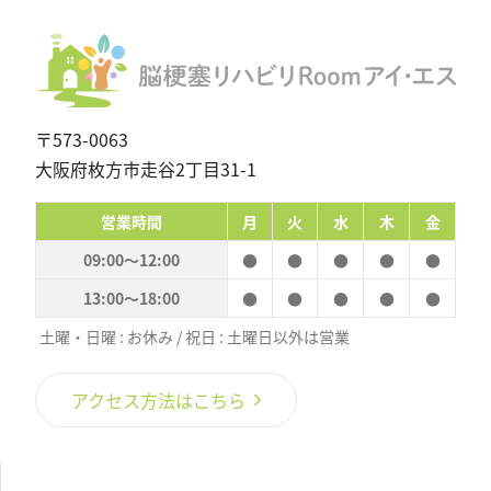
ョ
投
ン
稿：
〒573-0063
大阪府枚方市走谷2丁目31-1
営業時間
月
火
水
木
金
09:00〜12:00
●
●
●
●
●
13:00〜18:00
●
●
●
●
●
土曜・日曜 : お休み / 祝日 : 土曜日以外は営業
アクセス方法はこちら