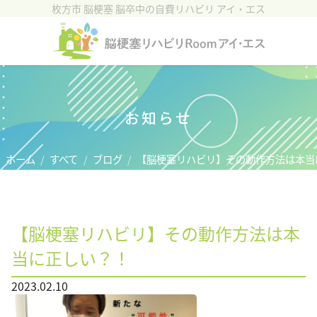
枚方市 脳梗塞 脳卒中の自費リハビリ アイ・エス
ホーム
施設紹介
リハビリについて
お知らせ
脳血管疾患(脳卒中)
ホーム
すべて
ブログ
【脳梗塞リハビリ】その動作方法は本当
ご利用者様の声
料金プラン
【脳梗塞リハビリ】その動作方法は本
アクセス
当に正しい？！
お問い合わせ
2023.02.10