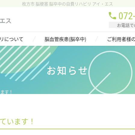
枚方市 脳梗塞 脳卒中の自費リハビリ アイ・エス
072
お電話で
リについて
脳血管疾患(脳卒中)
ご利用者様
お知らせ
います！
ています！