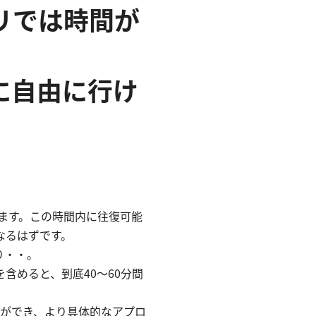
リでは時間が
に自由に行け
います。この時間内に往復可能
なるはずです。
り・・。
含めると、到底40〜60分間
とができ、より具体的なアプロ