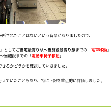
来所されたことはないという背景がありましたので、
」として
ご自宅最寄り駅〜当施設最寄り駅
までの「
電車移動
」
〜当施設
までの「
電動車椅子移動
」
できるかどうかを確認していきました。
行えていたこともあり、特に下記を重点的に評価しました。