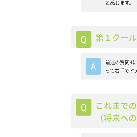
と感じます。
第１クール
前述の質問4
って右手でド
これまでの
（将来への