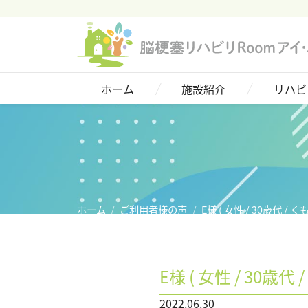
ホーム
施設紹介
ホーム
施設紹介
リハビ
リハビリについて
脳血管疾患(脳卒中)
ご利用者様の声
料金プラン
ホーム
ご利用者様の声
E様 ( 女性 / 30歳代 / 
アクセス
E様 ( 女性 / 30歳代
お問い合わせ
2022.06.30