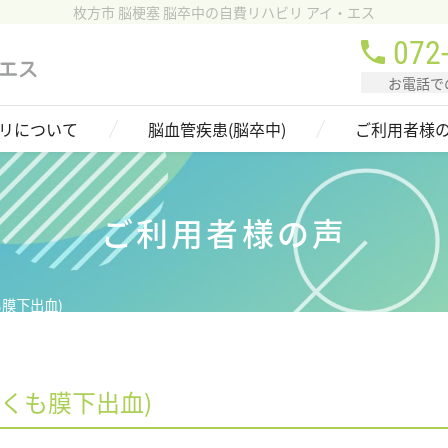
枚方市 脳梗塞 脳卒中の自費リハビリ アイ・エス
072
お電話で
リについて
脳血管疾患(脳卒中)
ご利用者様
ご利用者様の声
くも膜下出血)
 / くも膜下出血)