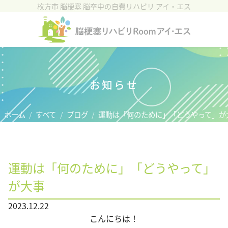
枚方市 脳梗塞 脳卒中の自費リハビリ アイ・エス
ホーム
施設紹介
リハビリについて
お知らせ
脳血管疾患(脳卒中)
ホーム
すべて
ブログ
運動は「何のために」「どうやって」が
ご利用者様の声
料金プラン
運動は「何のために」「どうやって」
アクセス
が大事
お問い合わせ
2023.12.22
こんにちは！