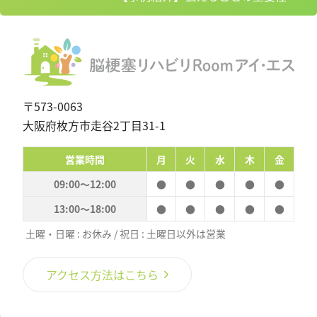
シ
の
ョ
投
ン
稿：
〒573-0063
大阪府枚方市走谷2丁目31-1
営業時間
月
火
水
木
金
09:00〜12:00
●
●
●
●
●
13:00〜18:00
●
●
●
●
●
土曜・日曜 : お休み / 祝日 : 土曜日以外は営業
アクセス方法はこちら