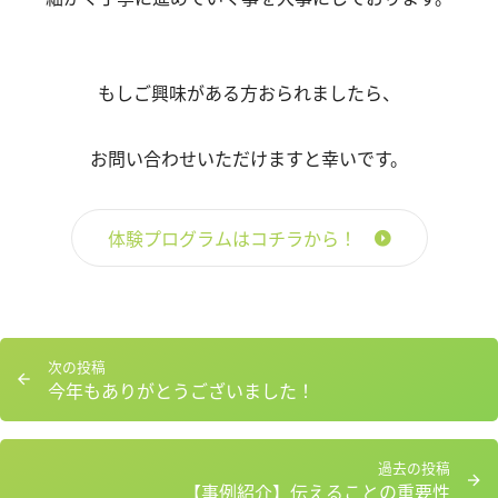
もしご興味がある方おられましたら、
お問い合わせいただけますと幸いです。
体験プログラムはコチラから！
投
次
次の投稿
稿
今年もありがとうございました！
の
ナ
投
ビ
稿：
ゲ
過
過去の投稿
ー
【事例紹介】伝えることの重要性
去